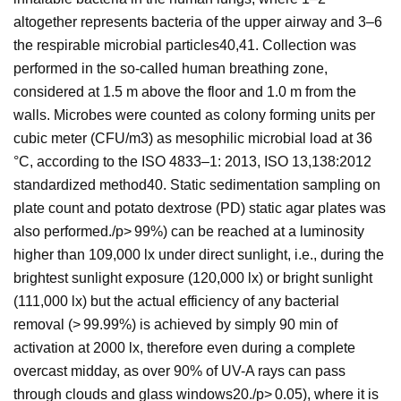
altogether represents bacteria of the upper airway and 3–6
the respirable microbial particles40,41. Collection was
performed in the so-called human breathing zone,
considered at 1.5 m above the floor and 1.0 m from the
walls. Microbes were counted as colony forming units per
cubic meter (CFU/m3) as mesophilic microbial load at 36
°C, according to the ISO 4833–1: 2013, ISO 13,138:2012
standardized method40. Static sedimentation sampling on
plate count and potato dextrose (PD) static agar plates was
also performed./p>
99%) can be reached at a luminosity
higher than 109,000 lx under direct sunlight, i.e., during the
brightest sunlight exposure (120,000 lx) or bright sunlight
(111,000 lx) but the actual efficiency of any bacterial
removal (> 99.99%) is achieved by simply 90 min of
activation at 2000 lx, therefore even during a complete
overcast midday, as over 90% of UV-A rays can pass
through clouds and glass windows20./p>
0.05), where it is