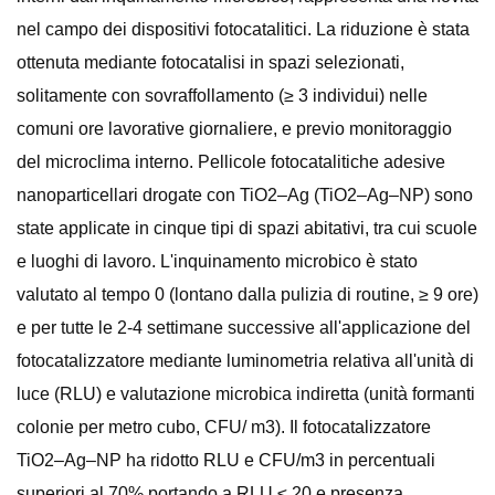
nel campo dei dispositivi fotocatalitici. La riduzione è stata
ottenuta mediante fotocatalisi in spazi selezionati,
solitamente con sovraffollamento (≥ 3 individui) nelle
comuni ore lavorative giornaliere, e previo monitoraggio
del microclima interno. Pellicole fotocatalitiche adesive
nanoparticellari drogate con TiO2–Ag (TiO2–Ag–NP) sono
state applicate in cinque tipi di spazi abitativi, tra cui scuole
e luoghi di lavoro. L'inquinamento microbico è stato
valutato al tempo 0 (lontano dalla pulizia di routine, ≥ 9 ore)
e per tutte le 2-4 settimane successive all'applicazione del
fotocatalizzatore mediante luminometria relativa all'unità di
luce (RLU) e valutazione microbica indiretta (unità formanti
colonie per metro cubo, CFU/ m3). Il fotocatalizzatore
TiO2–Ag–NP ha ridotto RLU e CFU/m3 in percentuali
superiori al 70% portando a RLU ≤ 20 e presenza