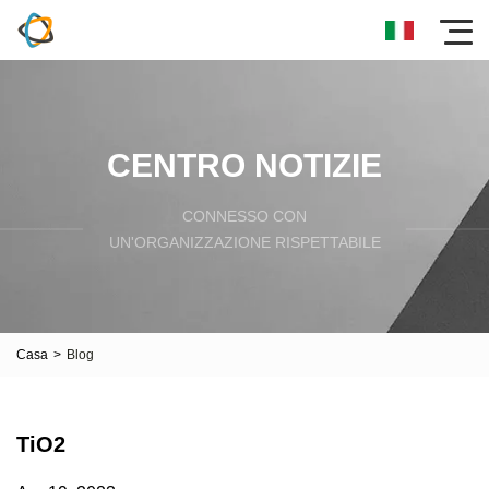
CENTRO NOTIZIE
CONNESSO CON
UN'ORGANIZZAZIONE RISPETTABILE
Casa
>
Blog
TiO2