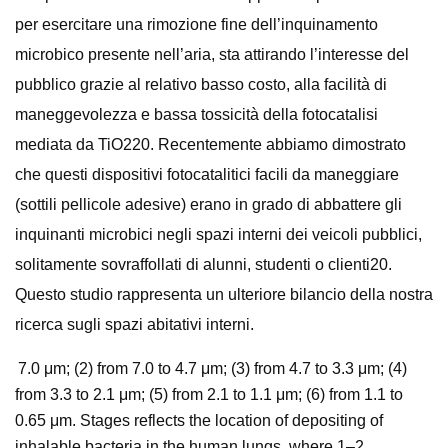
per esercitare una rimozione fine dell’inquinamento
microbico presente nell’aria, sta attirando l’interesse del
pubblico grazie al relativo basso costo, alla facilità di
maneggevolezza e bassa tossicità della fotocatalisi
mediata da TiO220. Recentemente abbiamo dimostrato
che questi dispositivi fotocatalitici facili da maneggiare
(sottili pellicole adesive) erano in grado di abbattere gli
inquinanti microbici negli spazi interni dei veicoli pubblici,
solitamente sovraffollati di alunni, studenti o clienti20.
Questo studio rappresenta un ulteriore bilancio della nostra
ricerca sugli spazi abitativi interni.
7.0 μm; (2) from 7.0 to 4.7 μm; (3) from 4.7 to 3.3 μm; (4)
from 3.3 to 2.1 μm; (5) from 2.1 to 1.1 μm; (6) from 1.1 to
0.65 μm. Stages reflects the location of depositing of
inhalable bacteria in the human lungs, where 1–2